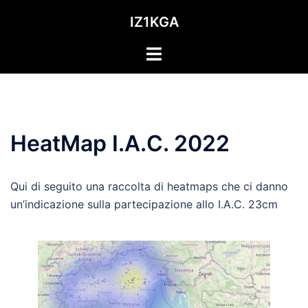
Vai
IZ1KGA
al
contenuto
Mostra/Nascondi
menu
HeatMap I.A.C. 2022
Qui di seguito una raccolta di heatmaps che ci danno
un’indicazione sulla partecipazione allo I.A.C. 23cm